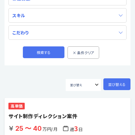
スキル
こだわり
高単価
サイト制作ディレクション案件
3
25 〜 40
万円/月
週
日