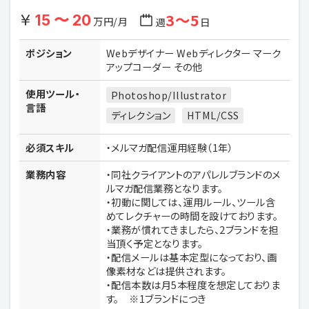
3〜5
15 〜 20
万円/月
週
日
ポジション
Webデザイナー Webディレクター マーク
アップコーダー その他
使用ツール・
Photoshop/Illustrator
言語
ディレクション
HTML/CSS
必須スキル
・メルマガ配信運用経験（1年）
業務内容
・同社クライアントのアパレルブランドのメ
ルマガ配信業務となります。
・初動に関しては、運用ルール、ツール含
めてレクチャーの時間を設けております。
・業務が慣れてきましたら、2ブランドを担
当頂く予定となります。
・配信メールは基本定型になっており、画
像素材などは提供されます。
・配信本数は月5本程度を想定しておりま
す。 ※1ブランドにつき