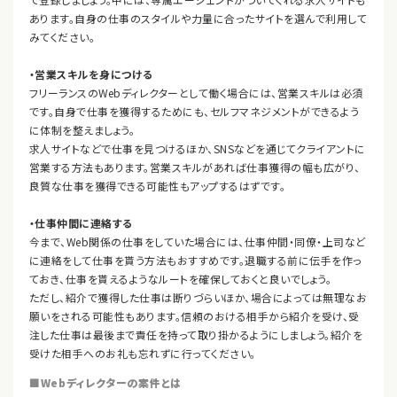
あります。自身の仕事のスタイルや力量に合ったサイトを選んで利用して
みてください。
・営業スキルを身につける
フリーランスのWebディレクターとして働く場合には、営業スキルは必須
です。自身で仕事を獲得するためにも、セルフマネジメントができるよう
に体制を整えましょう。
求人サイトなどで仕事を見つけるほか、SNSなどを通じてクライアントに
営業する方法もあります。営業スキルがあれば仕事獲得の幅も広がり、
良質な仕事を獲得できる可能性もアップするはずです。
・仕事仲間に連絡する
今まで、Web関係の仕事をしていた場合には、仕事仲間・同僚・上司など
に連絡をして仕事を貰う方法もおすすめです。退職する前に伝手を作っ
ておき、仕事を貰えるようなルートを確保しておくと良いでしょう。
ただし、紹介で獲得した仕事は断りづらいほか、場合によっては無理なお
願いをされる可能性もあります。信頼のおける相手から紹介を受け、受
注した仕事は最後まで責任を持って取り掛かるようにしましょう。紹介を
受けた相手へのお礼も忘れずに行ってください。
■Webディレクターの案件とは