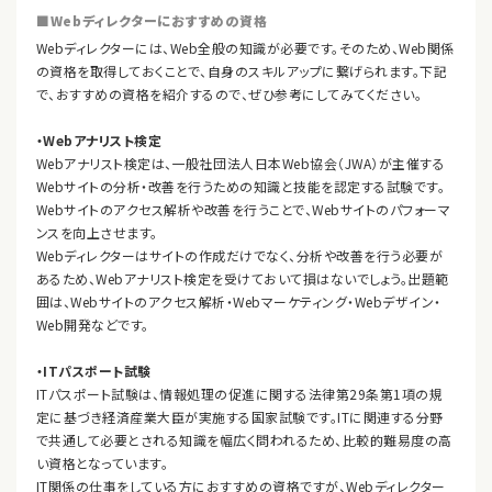
■Webディレクターにおすすめの資格
Webディレクターには、Web全般の知識が必要です。そのため、Web関係
の資格を取得しておくことで、自身のスキルアップに繋げられます。下記
で、おすすめの資格を紹介するので、ぜひ参考にしてみてください。
・Webアナリスト検定
Webアナリスト検定は、一般社団法人日本Web協会（JWA）が主催する
Webサイトの分析・改善を行うための知識と技能を認定する試験です。
Webサイトのアクセス解析や改善を行うことで、Webサイトのパフォーマ
ンスを向上させます。
Webディレクターはサイトの作成だけでなく、分析や改善を行う必要が
あるため、Webアナリスト検定を受けておいて損はないでしょう。出題範
囲は、Webサイトのアクセス解析・Webマーケティング・Webデザイン・
Web開発などです。
・ITパスポート試験
ITパスポート試験は、情報処理の促進に関する法律第29条第1項の規
定に基づき経済産業大臣が実施する国家試験です。ITに関連する分野
で共通して必要とされる知識を幅広く問われるため、比較的難易度の高
い資格となっています。
IT関係の仕事をしている方におすすめの資格ですが、Webディレクター