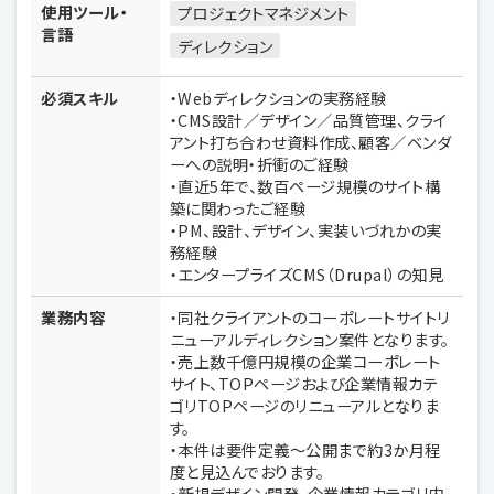
使用ツール・
プロジェクトマネジメント
言語
ディレクション
必須スキル
・Webディレクションの実務経験
・CMS設計／デザイン／品質管理、クライ
アント打ち合わせ資料作成、顧客／ベンダ
ーへの説明・折衝のご経験
・直近5年で、数百ページ規模のサイト構
築に関わったご経験
・PM、設計、デザイン、実装いづれかの実
務経験
・エンタープライズCMS（Drupal）の知見
業務内容
・同社クライアントのコーポレートサイトリ
ニューアルディレクション案件となります。
・売上数千億円規模の企業コーポレート
サイト、TOPページおよび企業情報カテ
ゴリTOPページのリニューアルとなりま
す。
・本件は要件定義～公開まで約3か月程
度と見込んでおります。
・新規デザイン開発、企業情報カテゴリ内