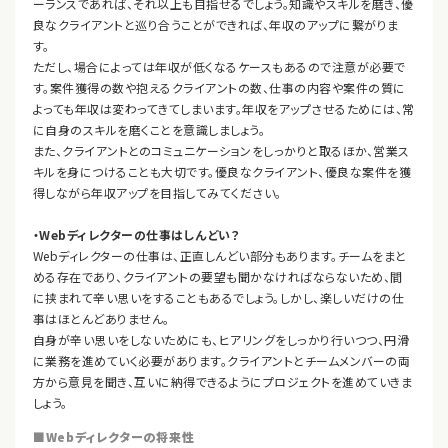
ーランスであれば、それ以上も目指せるでしょう。知識やスキルを磨き、優
良なクライアントと巡り合うことができれば、年収のアップに繋がりま
す。
ただし、場合によっては年収が低くなるケースもあるので注意が必要で
す。案件獲得の数や抱えるクライアントの数、仕事の内容や案件の質に
よっても年収は変わってきてしまいます。年収をアップさせるためには、常
に自身のスキルを磨くことを意識しましょう。
また、クライアントとのコミュニケーションをしっかりと取るほか、営業ス
キルを身につけることも大切です。優良なクライアント、優良な案件を獲
得しながら年収アップを目指してみてください。
・Webディレクターの仕事はしんどい？
Webディレクターの仕事は、正直しんどい部分もあります。チームをまと
める存在であり、クライアントの要望も聞かなければならないため、間
に挟まれて辛い思いをすることもあるでしょう。しかし、楽しいだけの仕
事はほとんどありません。
自身が辛い思いをしないためにも、ヒアリングをしっかり行いつつ、円滑
に業務を進めていく必要があります。クライアントとチームメンバーの両
方から意見を聞き、互いに納得できるようにプロジェクトを進めていきま
しょう。
■Webディレクターの将来性