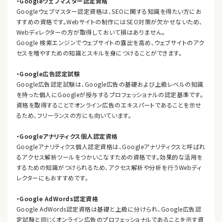
・Googleウェブマスター認定資格
Googleウェブマスター認定資格は、SEOに関する知識を得たい方にお
すすめの資格です。Webサイトの制作にはSEO対策が欠かせないため、
Webディレクターの方が取得しておいて損はありません。
Google 検索エンジンでウェブサイトの露出を高め、ウェブサイトのアク
セスを増やすための知識とスキルを身につけることができます。
・Google広告認定試験
Google広告認定試験は、Google広告の基礎および上級レベルの知識
を持った個人にGoogleが授与するプロフェッショナルの認定基準です。
資格を取得することでオンライン広告のエキスパートであることを示せ
るため、フリーランスの方にも向いています。
・Googleアナリティクス個人認定資格
Googleアナリティクス個人認定資格は、Googleアナリティクスと呼ばれ
るアクセス解析ツールをつかいこなすための資格です。効果的な活用を
するための知識がつけられるため、アクセス解析や分析を行うWebディ
レクターにもおすすめです。
・Google AdWords認定資格
Google AdWords認定資格は基礎と上級に分けられ、Google広告認
定試験と同じくオンライン広告のプロフェッショナルであることを示す資