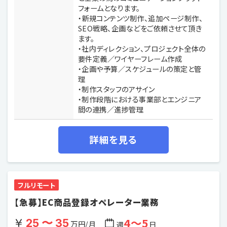
フォームとなります。
・新規コンテンツ制作、追加ページ制作、
SEO戦略、企画などをご依頼させて頂き
ます。
・社内ディレクション、プロジェクト全体の
要件定義／ワイヤーフレーム作成
・企画や予算／スケジュールの策定と管
理
・制作スタッフのアサイン
・制作段階における事業部とエンジニア
間の連携／進捗管理
詳細を見る
フルリモート
【急募】EC商品登録オペレーター業務
4〜5
25 〜 35
万円/月
週
日