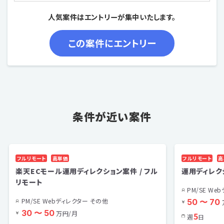
人気案件はエントリーが集中いたします。
条件が近い案件
フルリモート
高単価
フルリモート
高
楽天ECモール運用ディレクション案件 / フル
運用ディレク
リモート
PM/SE We
PM/SE Webディレクター その他
50 〜 70
30 〜 50
万円/月
5
週
日