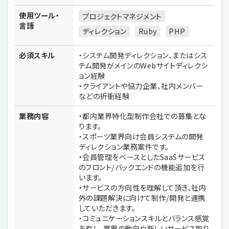
使用ツール・
プロジェクトマネジメント
言語
ディレクション
Ruby
PHP
必須スキル
・システム開発ディレクション、またはシス
テム開発がメインのWebサイトディレクシ
ョン経験
・クライアントや協力企業、社内メンバー
などの折衝経験
業務内容
・都内業界特化型制作会社での募集とな
ります。
・スポーツ業界向け会員システムの開発
ディレクション業務案件です。
・会員管理をベースとしたSaaSサービス
のフロント/バックエンドの機能追加を行
います。
・サービスの方向性を理解して頂き、社内
外の課題解決に向けて制作/開発と連携
していただきます。
・コミュニケーションスキルとバランス感覚
を有し、業界の動向や新しいサービス取り