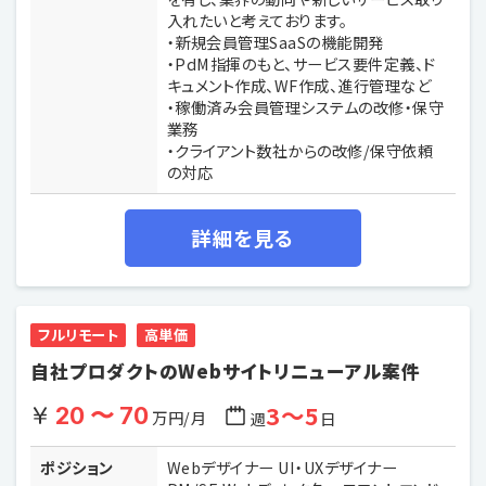
入れたいと考えております。
・新規会員管理SaaSの機能開発
・PdM指揮のもと、サービス要件定義、ド
キュメント作成、WF作成、進行管理など
・稼働済み会員管理システムの改修・保守
業務
・クライアント数社からの改修/保守依頼
の対応
詳細を見る
フルリモート
高単価
自社プロダクトのWebサイトリニューアル案件
3〜5
20 〜 70
万円/月
週
日
ポジション
Webデザイナー UI・UXデザイナー