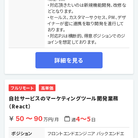
・対応頂きたいのは新規機能開発、改修な
どとなります。
・セールス、カスタマーサクセス、PM、デザ
イナーが密に連携を取り開発を進行して
おります。
・対応PJは横断的、得意ポジションでのジ
ョインを想定しております。
詳細を見る
フルリモート
高単価
自社サービスのマーケティングツール開発業務
（React）
4〜5
50 〜 90
万円/月
週
日
ポジション
フロントエンドエンジニア バックエンドエ