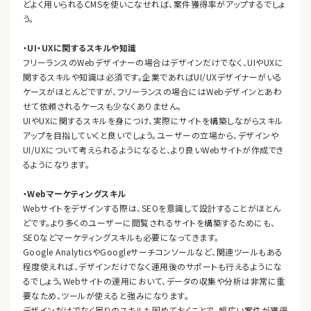
どよく用いられるCMSを使いこなせれば、案件獲得率がアップするでしょ
う。
・UI・UXに関するスキルや知識
フリーランスのWebデザイナーの場合はデザインだけでなく、UIやUXに
関するスキルや知識は必須です。企業であればUI/UXデザイナーがいる
ケースがほとんどですが、フリーランスの場合にはWebデザインとあわ
せて依頼されるケースも少なくありません。
UIやUXに関するスキルを身につけ、実際にサイトを構築しながらスキル
アップを目指していくと良いでしょう。ユーザーの立場から、デザインや
UI/UXについて考えられるようになると、より良いWebサイトが作成でき
るようになります。
・Webマーケティングスキル
Webサイトをデザインする際は、SEOを意識して設計することがほとん
どです。より多くのユーザーに閲覧されるサイトを構築するためにも、
SEOなどマーケティングスキルも必要になってきます。
Google AnalyticsやGoogleサーチコンソールなど、関連ツールもある
程度使えれば、デザインだけでなく運用後のサポートも行えるようにな
るでしょう。Webサイトの運用において、データの収集や分析は非常に重
要なため、ツールが使えると強みになります。
デザインだけでなく周りのスキルも固めておくことで、幅広い案件が獲得