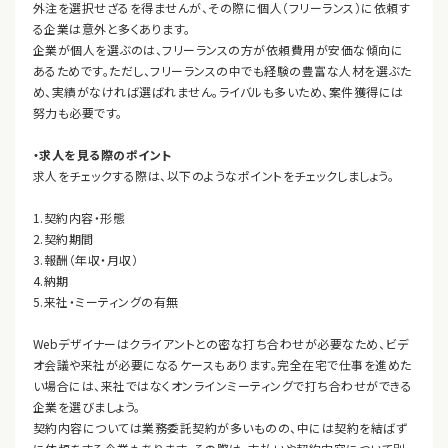
外注を選択せざるを得ませんが、その際に個人（フリーランス）に依頼す
る企業は意外と多くあります。
企業が個人を選ぶのは、フリーランスの方が依頼費用が安価な傾向に
あるためです。ただし、フリーランスの中でも経験の豊富な人材を選ぶた
め、実績がなければ選ばれません。ライバルも多いため、案件獲得には
努力も必要です。
・求人を見る際のポイント
求人をチェックする際は、以下のようなポイントをチェックしましょう。
1.契約内容・形態
2.契約期間
3.報酬（年収・月収）
4.納期
5.来社・ミーティングの有無
Webデザイナーはクライアントとの密な打ち合わせが必要なため、ビデ
オ会議や来社が必要になるケースもあります。完全在宅で仕事を進めた
い場合には、来社ではなくオンラインミーティングで打ち合わせができる
企業を選びましょう。
契約内容については業務委託契約が多いものの、中には契約を結ばず