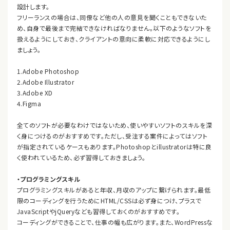
設計します。
フリーランスの場合は、同僚など他の人の意見を聞くこともできないた
め、自身で最後まで完結できなければなりません。以下のようなソフトを
扱えるようにしておき、クライアントの意向に柔軟に対応できるようにし
ましょう。
1.Adobe Photoshop
2.Adobe Illustrator
3.Adobe XD
4.Figma
全てのソフトが必要なわけではないため、使いやすいソフトのスキルを深
く身につけるのがおすすめです。ただし、受注する案件によってはソフト
が指定されているケースもあります。Photoshopとillustratorは特に良
く使われているため、必ず習得しておきましょう。
・プログラミングスキル
プログラミングスキルがあると年収、月収のアップに繋げられます。最低
限のコーディングを行うためにHTML/CSSは必ず身につけ、プラスで
JavaScriptやjQueryなども習得しておくのがおすすめです。
コーディングができることで、仕事の幅も広がります。また、WordPressな