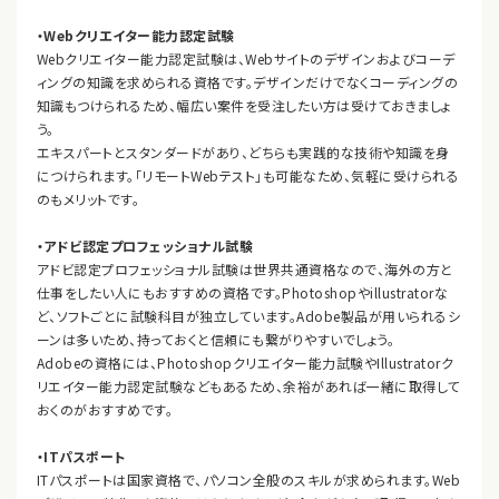
・Webクリエイター能力認定試験
Webクリエイター能力認定試験は、Webサイトのデザインおよびコーデ
ィングの知識を求められる資格です。デザインだけでなくコーディングの
知識もつけられるため、幅広い案件を受注したい方は受けておきましょ
う。
エキスパートとスタンダードがあり、どちらも実践的な技術や知識を身
につけられます。「リモートWebテスト」も可能なため、気軽に受けられる
のもメリットです。
・アドビ認定プロフェッショナル試験
アドビ認定プロフェッショナル試験は世界共通資格なので、海外の方と
仕事をしたい人にもおすすめの資格です。Photoshopやillustratorな
ど、ソフトごとに試験科目が独立しています。Adobe製品が用いられるシ
ーンは多いため、持っておくと信頼にも繋がりやすいでしょう。
Adobeの資格には、Photoshopクリエイター能力試験やIllustratorク
リエイター能力認定試験などもあるため、余裕があれば一緒に取得して
おくのがおすすめです。
・ITパスポート
ITパスポートは国家資格で、パソコン全般のスキルが求められます。Web