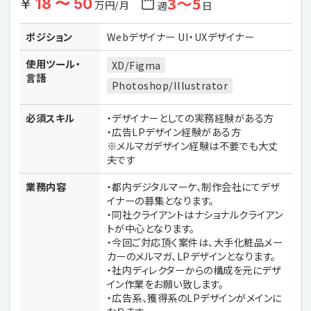
3〜5
18 〜 50
万円/月
週
日
ポジション
Webデザイナー UI・UXデザイナー
使用ツール・
XD/Figma
言語
Photoshop/Illustrator
必須スキル
・デザイナーとしての実務経験がある方
・広告LPデザイン経験がある方
※メルマガデザイン経験は不要でも大丈
夫です
業務内容
・都内デジタルマーケ、制作会社にてデザ
イナーの募集となります。
・同社クライアントはナショナルクライアン
トが中心となります。
・今回ご対応頂く案件は、大手化粧品メー
カーのメルマガ、LPデザインとなります。
・社内ディレクターからの構成を元にデザ
イン作業をお願い致します。
・広告系、獲得系のLPデザインがメインに