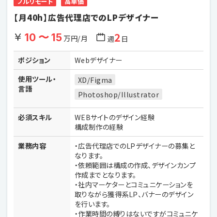
フルリモート
高単価
【月40h】広告代理店でのLPデザイナー
2
10 〜 15
万円/月
週
日
ポジション
Webデザイナー
使用ツール・
XD/Figma
言語
Photoshop/Illustrator
必須スキル
WEBサイトのデザイン経験
構成制作の経験
業務内容
・広告代理店でのLPデザイナーの募集と
なります。
・依頼範囲は構成の作成、デザインカンプ
作成までとなります。
・社内マーケターとコミュニケーションを
取りながら獲得系LP、バナーのデザイン
を行います。
・作業時間の縛りはないですがコミュニケ