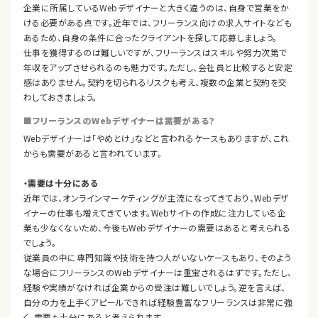
企業に所属しているWebデザイナーと大きく違うのは、自身で営業をか
ける必要がある点です。近年では、フリーランス向けの求人サイトなども
あるため、自身の条件に合ったクライアントを探して応募しましょう。
仕事を獲得するのは難しいですが、フリーランスはスキルや努力次第で
年収をアップさせられるのも魅力です。ただし、会社員と比較すると安定
感はありません。契約を切られるリスクも考え、複数の企業と契約を交
わしておきましょう。
■フリーランスのWebデザイナーは需要がある？
Webデザイナーは「やめとけ」などと言われるケースもありますが、これ
からも需要があると言われています。
・需要は十分にある
近年では、オンラインマーケティングが主流になってきており、Webデザ
イナーの仕事も増えてきています。Webサイトの作成に注力している企
業も少なくないため、今後もWebデザイナーの需要はあると考えられる
でしょう。
従業員の中に専門知識や技術を持つ人がいないケースもあり、そのよう
な場合にフリーランスのWebデザイナーは重宝されるはずです。ただし、
経験や実績がなければ企業からの受注は難しいでしょう。逆を言えば、
自分の力を上手くアピールできれば経験豊富なフリーランスは非常に強
く、需要も十分にあると考えられます。