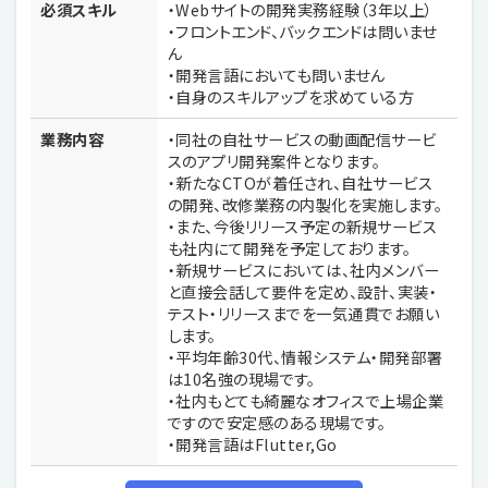
必須スキル
・Webサイトの開発実務経験（3年以上）
・フロントエンド、バックエンドは問いませ
ん
・開発言語においても問いません
・自身のスキルアップを求めている方
業務内容
・同社の自社サービスの動画配信サービ
スのアプリ開発案件となります。
・新たなCTOが着任され、自社サービス
の開発、改修業務の内製化を実施します。
・また、今後リリース予定の新規サービス
も社内にて開発を予定しております。
・新規サービスにおいては、社内メンバー
と直接会話して要件を定め、設計、実装・
テスト・リリースまでを一気通貫でお願い
します。
・平均年齢30代、情報システム・開発部署
は10名強の現場です。
・社内もとても綺麗なオフィスで上場企業
ですので安定感のある現場です。
・開発言語はFlutter,Go