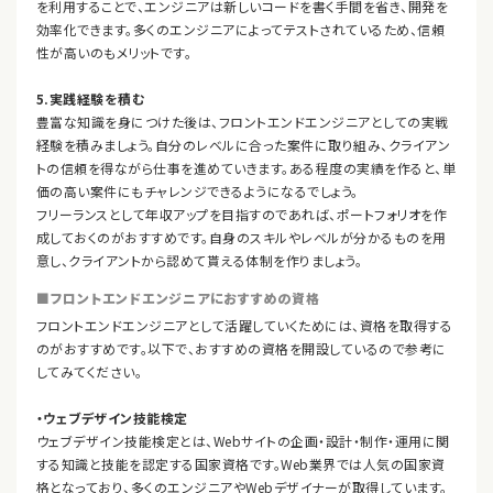
を利用することで、エンジニアは新しいコードを書く手間を省き、開発を
効率化できます。多くのエンジニアによってテストされているため、信頼
性が高いのもメリットです。
5.実践経験を積む
豊富な知識を身につけた後は、フロントエンドエンジニアとしての実戦
経験を積みましょう。自分のレベルに合った案件に取り組み、クライアン
トの信頼を得ながら仕事を進めていきます。ある程度の実績を作ると、単
価の高い案件にもチャレンジできるようになるでしょう。
フリーランスとして年収アップを目指すのであれば、ポートフォリオを作
成しておくのがおすすめです。自身のスキルやレベルが分かるものを用
意し、クライアントから認めて貰える体制を作りましょう。
■フロントエンドエンジニアにおすすめの資格
フロントエンドエンジニアとして活躍していくためには、資格を取得する
のがおすすめです。以下で、おすすめの資格を開設しているので参考に
してみてください。
・ウェブデザイン技能検定
ウェブデザイン技能検定とは、Webサイトの企画・設計・制作・運用に関
する知識と技能を認定する国家資格です。Web業界では人気の国家資
格となっており、多くのエンジニアやWebデザイナーが取得しています。