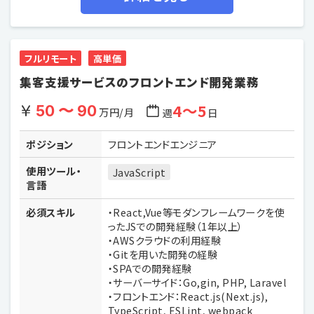
フルリモート
高単価
集客支援サービスのフロントエンド開発業務
4〜5
50 〜 90
万円/月
週
日
ポジション
フロントエンドエンジニア
使用ツール・
JavaScript
言語
必須スキル
・React,Vue等モダンフレームワークを使
ったJSでの開発経験（1年以上）
・AWSクラウドの利用経験
・Gitを用いた開発の経験
・SPAでの開発経験
・サーバーサイド：Go,gin, PHP, Laravel
・フロントエンド：React.js(Next.js),
TypeScript, ESLint, webpack