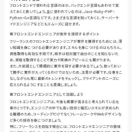
フロントエンドで使われる言語のほか、バックエンド言語もあわせて覚
えておくと良いでしょう。主に使われているのは、Java・Ruby・PHP・
Python・Go言語などです。さまざまな言語を知っておくと、サーバーサ
イドエンジニアなどともスムーズに話せます。
■フロントエンドエンジニアが案件を獲得するポイント
フリーランスのフロントエンドエンジニアが案件を獲得するためには、深
い知識を身につける必要があります。スキルを身につけるのはもちろん、
資格取得も有効な手段です。相手は初対面で自分のことを知らないた
め、資格を取得することで実力や実績のアピールにも繋がります。
また、大前提として積極的に案件を探す必要があるでしょう。放っておい
て勝手に案件が入ってくるわけではないため、注意が必要です。仕事をこ
なしながらも常に最新のトレンドをチェックし、クライアントのニーズに
応えられるようにすることも意識しましょう。
■フロントエンドエンジニアとして活躍しよう
フロントエンドエンジニアは、今後も需要が高まると考えられている仕
事の1つです。エンジニアの中でも高い技術と幅広いスキルが求められ
る職種のため、コーディングだけでなくフレームワークやWebデザインな
ど多くの技術を身につけましょう。
特に、フリーランスを目指す場合には、フロントエンドエンジニアの領域