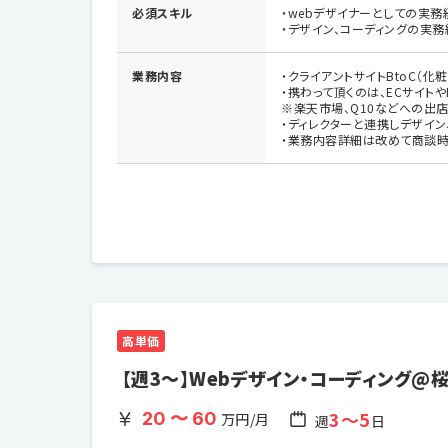
必須スキル
・webデザイナーとしての実務
・デザイン、コーディングの実務
業務内容
・クライアントサイトBtoC（
・携わって頂くのは、ECサイト
※楽天市場、Q10などへの出
・ディレクターと連携しデザイン
・業務内容詳細は改めて商談時
高単価
【週3～】Webデザイン・コーディング@
3〜5
20 〜 60
万円/月
週
日