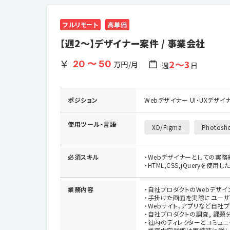
フルリモート
高単価
【週2～】デザイナー案件 / 事業会社
2〜3
20 〜 50
万円/月
週
日
ポジション
Webデザイナー UI・UXデザ
使用ツール・
言語
XD/Figma
Photosho
必須スキル
・Webデザイナーとしての実務
・HTML,CSS,jQueryを使
業務内容
・自社プロダクトのWebデザイン
・手掛けた画面を実際にユーザ
・Webサイト、アプリなど自社
・自社プロダクトの調査, 課題分析
・社内のディレクターとコミュ