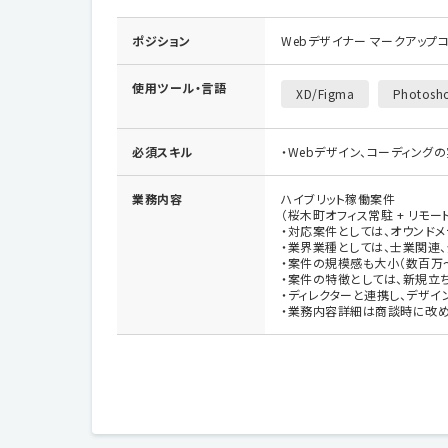
ポジション
Webデザイナー マークアップ
使用ツール・
言語
XD/Figma
Photosho
必須スキル
・Webデザイン、コーディング
業務内容
ハイブリット稼働案件
（桜木町オフィス常駐 + リモ
・対応案件としては、オウンドメ
・業界業種としては、士業関連、
・案件の規模感も大小（数百万
・案件の特徴としては、新規立
・ディレクターと連携し、デザイ
・業務内容詳細は商談時に改め