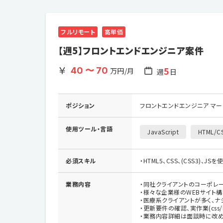
フルリモート
高単価
【週5】フロントエンドエンジニア案件
5
40 〜 70
万円/月
週
日
ポジション
フロントエンドエンジニア マ
使用ツール・
言語
JavaScript
HTML/C
必須スキル
・HTML5、CSS、(CSS3)、
業務内容
・同社クライアントのコーポレ
・様々な企業様のWEBサイト構
・医療系クライアントが多く、ナ
・更新要件の確認、実作業(css/h
・業務内容詳細は面談時に改め