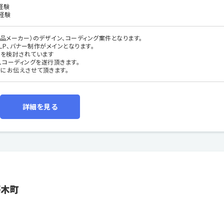
経験
経験
化粧品メーカー）のデザイン、コーディング案件となります。
やLP、バナー制作がメインとなります。
店を検討されています
、コーディングを遂行頂きます。
にお伝えさせて頂きます。
詳細を見る
桜木町