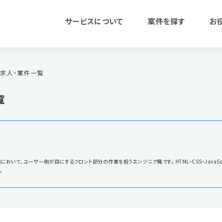
サービスについて
案件を探す
お
求人・案件一覧
覧
いて、ユーザー側が目にするフロント部分の作業を担うエンジニア職です。 HTML・CSS・JavaScr
。