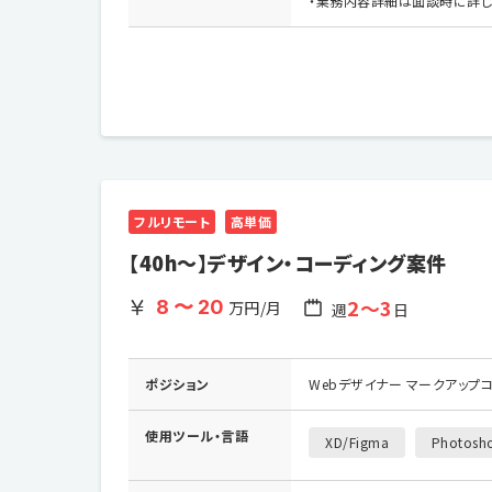
・業務内容詳細は面談時に詳し
フルリモート
高単価
【40h〜】デザイン・コーディング案件
2〜3
8 〜 20
万円/月
週
日
ポジション
Webデザイナー マークアップ
使用ツール・
言語
XD/Figma
Photosho