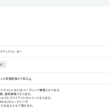
ークアップコーダー
SS
JSを使った実務経験が3年以上
ートサイトにおけるコーディング業務となります。
築、運用業務となります。
ショナルクライアントがメインとなります。
tml/JSコーディング)
てお伝えさせて頂きます。