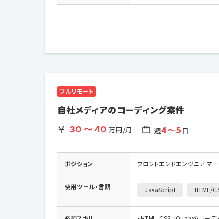
フルリモート
自社メディアのコーディング案件
4〜5
30 〜 40
万円/月
週
日
ポジション
フロントエンドエンジニア マ
使用ツール・
言語
JavaScript
HTML/C
必須スキル
・HTML、CSS、jQueryのコー