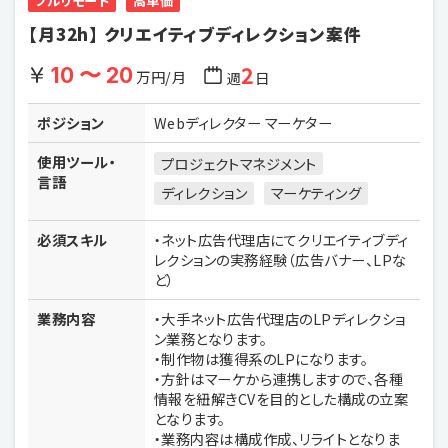
フルリモート
高単価
【月32h】 クリエイティブディレクション案件
2
10 〜 20
万円/月
週
日
ポジション
Webディレクター マーケター
使用ツール・
プロジェクトマネジメント
言語
ディレクション
マーケティング
必須スキル
・ネット広告代理店にてクリエイティブディ
レクションの実務経験（広告バナー、LPな
ど）
業務内容
・大手ネット広告代理店のLPディレクショ
ン業務となります。
・制作物は獲得系のLPになります。
・方針はマーケから連携しますので、各種
情報を紐解きCVを目的とした構成の立案
となります。
・業務内容は構成作成、リライトとなりま