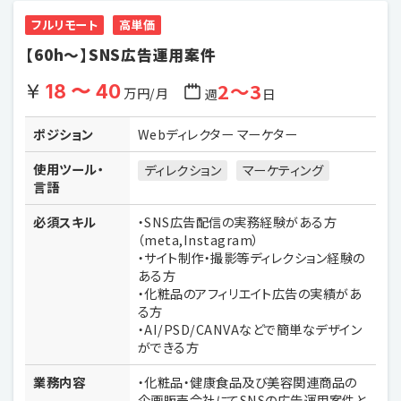
フルリモート
高単価
【60h〜】SNS広告運用案件
2〜3
18 〜 40
万円/月
週
日
ポジション
Webディレクター マーケター
使用ツール・
ディレクション
マーケティング
言語
必須スキル
・SNS広告配信の実務経験がある方
（meta,Instagram）
・サイト制作・撮影等ディレクション経験の
ある方
・化粧品のアフィリエイト広告の実績があ
る方
・AI/PSD/CANVAなどで簡単なデザイン
ができる方
業務内容
・化粧品・健康食品及び美容関連商品の
企画販売会社にてSNSの広告運用案件と