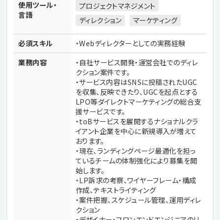
使用ツール・
プロジェクトマネジメント
言語
ディレクション
マーケティング
必須スキル
・Webディレクターとしての実務経験
業務内容
・自社サービス開発・運営会社でのディレ
クション案件です。
・サービス内容はSNSに投稿されたUGC
を収集、反映できたり、UGCを起点とする
LPO等ダイレクトマーケティングの総合支
援サービスです。
・toBサービスを展開するナショナルクラ
イアント企業を中心に新規導入が増えて
おります。
・現在、ランディングページ最適化を担っ
ているチームの体制強化により募集を開
始します。
・LP訴求の考察、ワイヤーフレーム・構成
作成、テキストライティング
・案件把握、スケジュール管理、運用ディレ
クション
・デザイナー・フロンエンドエンジニアのリ