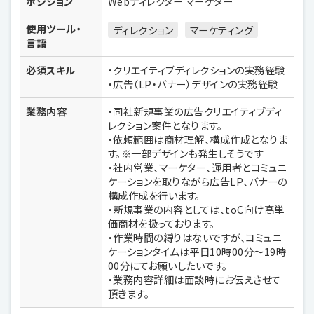
ポジション
Webディレクター マーケター
使用ツール・
ディレクション
マーケティング
言語
必須スキル
・クリエイティブディレクションの実務経験
・広告（LP・バナー）デザインの実務経験
業務内容
・同社新規事業の広告クリエイティブディ
レクション案件となります。
・依頼範囲は商材理解、構成作成となりま
す。※一部デザインも発生しそうです
・社内営業、マーケター、運用者とコミュニ
ケーションを取りながら広告LP、バナーの
構成作成を行います。
・新規事業の内容としては、toC向け高単
価商材を扱っております。
・作業時間の縛りはないですが、コミュニ
ケーションタイムは平日10時00分〜19時
00分にてお願いしたいです。
・業務内容詳細は面談時にお伝えさせて
頂きます。