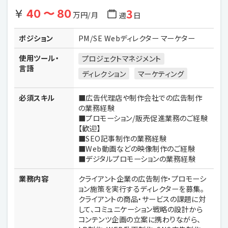
3
40 〜 80
万円/月
週
日
ポジション
PM/SE Webディレクター マーケター
使用ツール・
プロジェクトマネジメント
言語
ディレクション
マーケティング
必須スキル
■広告代理店や制作会社での広告制作
の業務経験
■プロモーション/販売促進業務のご経験
【歓迎】
■SEO記事制作の業務経験
■Web動画などの映像制作のご経験
■デジタルプロモーションの業務経験
業務内容
クライアント企業の広告制作・プロモーシ
ョン施策を実行するディレクターを募集。
クライアントの商品・サービスの課題に対
して、コミュニケーション戦略の設計から
コンテンツ企画の立案に携わりながら、