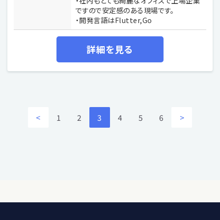
・社内もとても綺麗なオフィスで上場企業
ですので安定感のある現場です。
・開発言語はFlutter,Go
詳細を見る
<
1
2
3
4
5
6
>