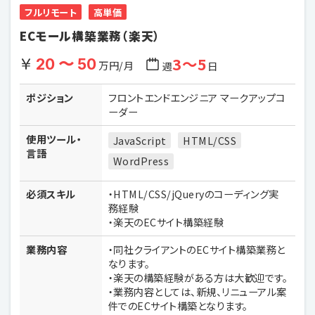
フルリモート
高単価
ECモール構築業務（楽天）
3〜5
20 〜 50
万円/月
週
日
ポジション
フロントエンドエンジニア マークアップコ
ーダー
使用ツール・
JavaScript
HTML/CSS
言語
WordPress
必須スキル
・HTML/CSS/jQueryのコーディング実
務経験
・楽天のECサイト構築経験
業務内容
・同社クライアントのECサイト構築業務と
なります。
・楽天の構築経験がある方は大歓迎です。
・業務内容としては、新規、リニューアル案
件でのECサイト構築となります。