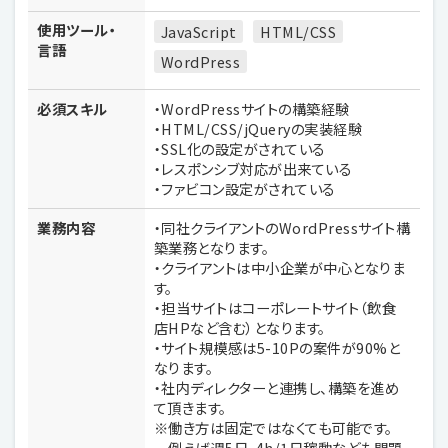
使用ツール・
JavaScript
HTML/CSS
言語
WordPress
必須スキル
・WordPressサイトの構築経験
・HTML/CSS/jQueryの実装経験
・SSL化の設定がされている
・レスポンシブ対応が出来ている
・ファビコン設定がされている
業務内容
・同社クライアントのWordPressサイト構
築業務となります。
・クライアントは中小企業が中心となりま
す。
・担当サイトはコーポレートサイト（飲食
店HPなど含む）となります。
・サイト規模感は5-10Pの案件が90%と
なります。
・社内ディレクターと連携し、構築を進め
て頂きます。
※働き方は固定ではなくても可能です。
例えば週5日、4h/1日稼動なども問題