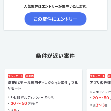
人気案件はエントリーが集中いたします。
条件が近い案件
フルリモート
高単価
フルリモート
高
楽天ECモール運用ディレクション案件 / フル
アプリ広告運
リモート
Webディレク
PM/SE Webディレクター その他
20 〜 50
30 〜 50
万円/月
2〜3
週
日
5
週
日