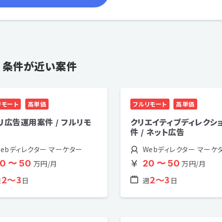
条件が近い案件
リモート
高単価
フルリモート
高単価
リ広告運用案件 / フルリモ
クリエイティブディレクシ
件 / ネット広告
Webディレクター マーケター
Webディレクター マーケ
0 〜 50
20 〜 50
万円/月
万円/月
2〜3
2〜3
週
日
週
日