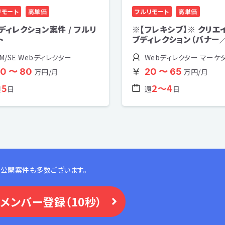
リモート
高単価
フルリモート
高単価
ディレクション案件 / フルリ
※【フレキシブ】※ クリエ
ト
ブディレクション（バナー／
M/SE Webディレクター
Webディレクター マーケ
0 〜 80
20 〜 65
万円/月
万円/月
5
2〜4
週
日
週
日
公開案件も多数ございます。
メンバー登録（10秒）