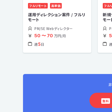
フルリモート
高単価
フル
運用ディレクション案件 / フルリ
新規
モート
モー
PM/SE Webディレクター
P
50 〜 70
5
万円/月
5
週
日
非
無料