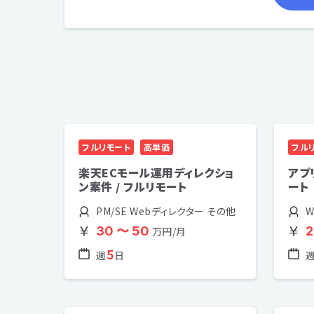
フルリモート
高単価
フル
楽天ECモール運用ディレクショ
アプ
ン案件 / フルリモート
ート
PM/SE Webディレクター その他
30 〜 50
2
万円/月
5
週
日