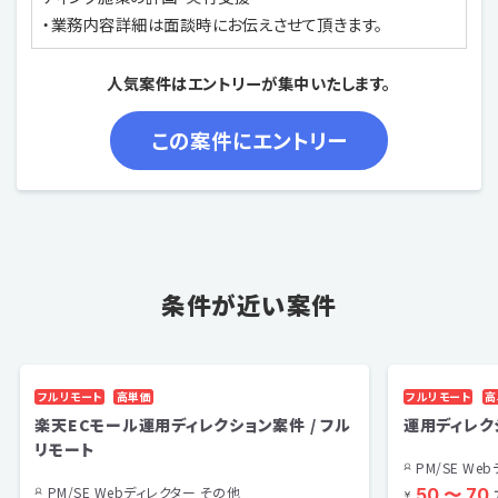
・業務内容詳細は面談時にお伝えさせて頂きます。
人気案件はエントリーが集中いたします。
条件が近い案件
フルリモート
高単価
フルリモート
高
楽天ECモール運用ディレクション案件 / フル
運用ディレク
リモート
PM/SE We
PM/SE Webディレクター その他
50 〜 70