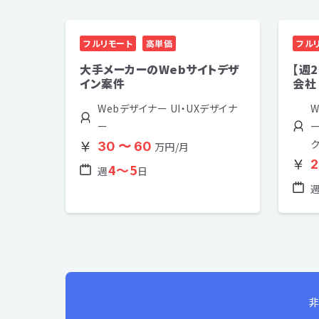
フルリモート
高単価
フル
大手メーカーのWebサイトデザ
【週
イン案件
会社
Webデザイナー UI・UXデザイナ
W
ー
30 〜 60
万円/月
2
4〜5
週
日
非