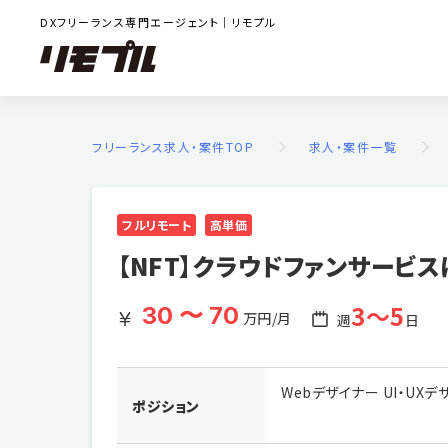
DXフリーランス専門エージェント｜リモプル
フリーランス求人・案件TOP
求人・案件一覧
フルリモート
高単価
【NFT】クラウドファンサービ
3〜5
30 〜 70
万円/月
週
日
Webデザイナー UI・UX
ポジション