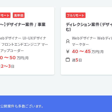
リモート
高単価
フルリモート
2～】デザイナー案件 / 事業
ディレクション案件（デザ
む）
ebデザイナー UI・UXデザイナ
Webデザイナー Webデ
ー フロントエンドエンジニア マー
マーケター
クアップコーダー
40 〜 45
万円/月
0 〜 50
万円/月
5
週
日
2〜3
週
日
公開案件も多数ございます。