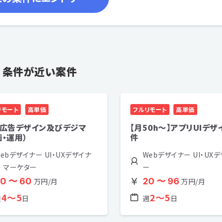
条件が近い案件
リモート
高単価
フルリモート
高単価
S広告デザイン及びデジマ
【月50h〜】アプリUIデザ
画・運用）
件
ebデザイナー UI・UXデザイナ
Webデザイナー UI・UX
ー マーケター
ー
0 〜 60
20 〜 96
万円/月
万円/月
4〜5
2〜5
週
日
週
日