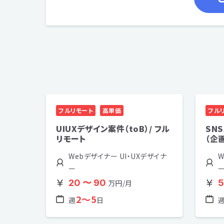
フルリモート
高単価
フル
UIUXデザイン案件（toB）/ フル
SN
リモート
（企
Webデザイナー UI・UXデザイナ
W
ー
20 〜 90
5
万円/月
2〜5
週
日