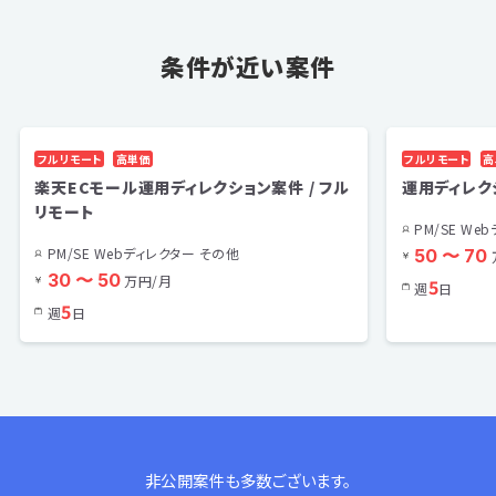
条件が近い案件
フルリモート
高単価
フルリモート
高
楽天ECモール運用ディレクション案件 / フル
運用ディレク
リモート
PM/SE We
PM/SE Webディレクター その他
50 〜 70
30 〜 50
万円/月
5
週
日
5
週
日
非公開案件も多数ございます。