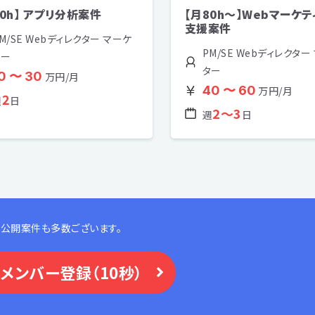
30h】 アプリ分析案件
【月80h〜】Webマーケ
支援案件
M/SE Webディレクター マーケ
PM/SE Webディレクター
ター
ター
0 〜 30
万円/月
40 〜 60
万円/月
2
週
日
2〜3
週
日
公開案件も多数ございます。
メンバー登録（10秒）