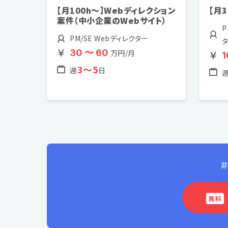
【月100h～】Webディレクション
【月
案件（中小企業のWebサイト）
P
PM/SE Webディレクター
30 〜 60
万円/月
1
3〜5
週
日
非
無料