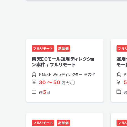
フルリモート
高単価
フル
楽天ECモール運用ディレクショ
運用
ン案件 / フルリモート
モー
PM/SE Webディレクター その他
P
30 〜 50
5
万円/月
5
週
日
フルリモート
高単価
フル