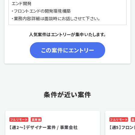
エンド開発
・フロントエンドの開発環境構築
・業務内容詳細は面談時にお話しさせて下さい。
人気案件はエントリーが集中いたします。
条件が近い案件
フルリモート
高単価
フルリモート
高
【週2～】デザイナー案件 / 事業会社
【週5】フロ