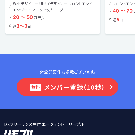
Webデザイナー UI・UXデザイナー フロントエンド
フロントエン
エンジニア マークアップコーダー
40 〜 70
20 〜 50
万円/月
5
週
日
2〜3
週
日
非公開案件も多数ございます。
メンバー登録（10秒）
無料
DXフリーランス専門エージェント｜リモプル