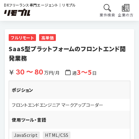
DXフリーランス専門エージェント｜リモプル
案件検索
企業の方
フルリモート
高単価
SaaS型プラットフォームのフロントエンド開
発業務
3〜5
30 〜 80
万円/月
週
日
ポジション
フロントエンドエンジニア マークアップコーダー
使用ツール・言語
JavaScript
HTML/CSS