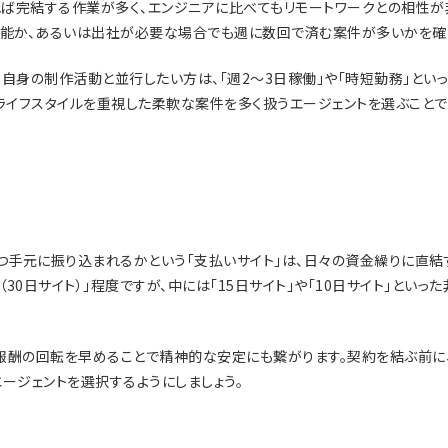
あれば完結する作業が多く、エンジニアに比べてもリモートワークとの相性が
可能か、あるいは出社が必要な場合でも週に数回で済む案件が多いかを確
、自身の制作活動と並行したい方は、「週2〜3日稼働」や「時短勤務」とい
。ライフスタイルを重視した柔軟な案件を多く扱うエージェントを選ぶこと
いつ手元に振り込まれるかという「支払いサイト」は、日々の資金繰りに直
30日サイト）」程度ですが、中には「15日サイト」や「10日サイト」といっ
報酬の回転を早めることで精神的な安定にも繋がります。契約を結ぶ前に
ージェントを選択するようにしましょう。