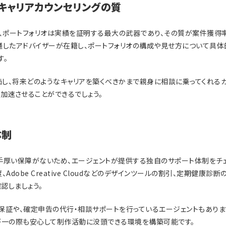
キャリアカウンセリングの質
て、ポートフォリオは実績を証明する最大の武器であり、その質が案件獲得率
通したアドバイザーが在籍し、ポートフォリオの構成や見せ方について具体
す。
し、将来どのようなキャリアを築くべきかまで親身に相談に乗ってくれる
加速させることができるでしょう。
体制
手厚い保障がないため、エージェントが提供する独自のサポート体制をチェ
Adobe Creative Cloudなどのデザインツールの割引、定期健康
認しましょう。
保証や、確定申告の代行・相談サポートを行っているエージェントもありま
が一の際も安心して制作活動に没頭できる環境を構築可能です。