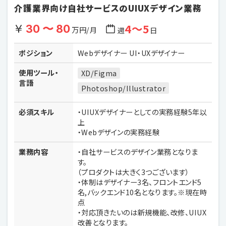
介護業界向け自社サービスのUIUXデザイン業務
4〜5
30 〜 80
万円/月
週
日
ポジション
Webデザイナー UI・UXデザイナー
使用ツール・
XD/Figma
言語
Photoshop/Illustrator
必須スキル
・UIUXデザイナーとしての実務経験5年以
上
・Webデザインの実務経験
業務内容
・自社サービスのデザイン業務となりま
す。
（プロダクトは大きく3つございます）
・体制はデザイナー3名、フロントエンド5
名,バックエンド10名となります。※現在時
点
・対応頂きたいのは新規機能、改修、UIUX
改善となります。