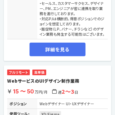
・セールス、カスタマーサクセス、デザイナ
ー、PM、エンジニアが密に連携を取り業
務を進行しております。
・対応PJは横断的、得意ポジションでのジ
ョインを想定しております。
・販促物（LP、バナー、チラシなど）のデザ
イン業務も発生する可能性はございます。
詳細を見る
フルリモート
高単価
WebサービスのUIデザイン制作業務
2〜3
15 〜 50
万円/月
週
日
ポジション
Webデザイナー UI・UXデザイナー
使用ツール・
XD/Figma