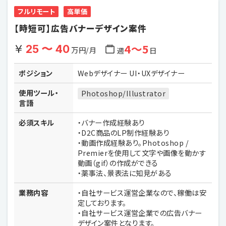
フルリモート
高単価
【時短可】広告バナーデザイン案件
4〜5
25 〜 40
万円/月
週
日
ポジション
Webデザイナー UI・UXデザイナー
使用ツール・
Photoshop/Illustrator
言語
必須スキル
・バナー作成経験あり
・D2C商品のLP制作経験あり
・動画作成経験あり。Photoshop /
Premierを使用して文字や画像を動かす
動画（gif）の作成ができる
・薬事法、景表法に知見がある
業務内容
・自社サービス運営企業なので、稼働は安
定しております。
・自社サービス運営企業での広告バナー
デザイン案件となります。