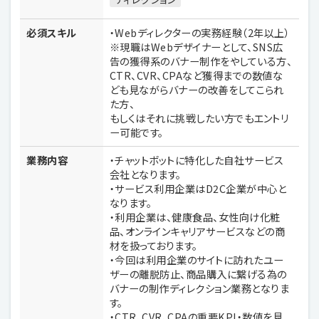
必須スキル
・Webディレクターの実務経験（2年以上）
※現職はWebデザイナーとして、SNS広
告の獲得系のバナー制作をやしている方、
CTR、CVR、CPAなど獲得までの数値な
ども見ながらバナーの改善をしてこられ
た方、
もしくはそれに挑戦したい方でもエントリ
ー可能です。
業務内容
・チャットボットに特化した自社サービス
会社となります。
・サービス利用企業はD2C企業が中心と
なります。
・利用企業は、健康食品、女性向け化粧
品、オンラインキャリアサービスなどの商
材を扱っております。
・今回は利用企業のサイトに訪れたユー
ザーの離脱防止、商品購入に繋げる為の
バナーの制作ディレクション業務となりま
す。
・CTR、CVR、CPAの重要KPI・数値を見