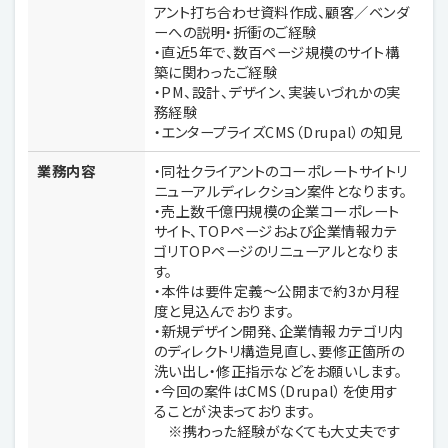
アント打ち合わせ資料作成、顧客／ベンダ
ーへの説明・折衝のご経験
・直近5年で、数百ページ規模のサイト構
築に関わったご経験
・PM、設計、デザイン、実装いづれかの実
務経験
・エンタープライズCMS（Drupal）の知見
業務内容
・同社クライアントのコーポレートサイトリ
ニューアルディレクション案件となります。
・売上数千億円規模の企業コーポレート
サイト、TOPページおよび企業情報カテ
ゴリTOPページのリニューアルとなりま
す。
・本件は要件定義～公開まで約3か月程
度と見込んでおります。
・新規デザイン開発、企業情報カテゴリ内
のディレクトリ構造見直し、要修正箇所の
洗い出し・修正指示などをお願いします。
・今回の案件はCMS（Drupal）を使用す
ることが決まっております。
※携わった経験がなくても大丈夫です