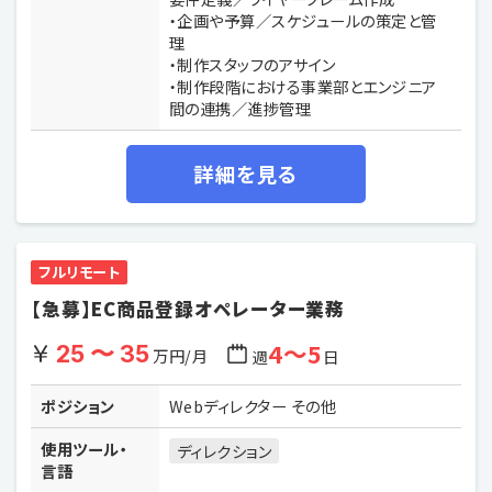
・企画や予算／スケジュールの策定と管
理
・制作スタッフのアサイン
・制作段階における事業部とエンジニア
間の連携／進捗管理
詳細を見る
フルリモート
【急募】EC商品登録オペレーター業務
4〜5
25 〜 35
万円/月
週
日
ポジション
Webディレクター その他
使用ツール・
ディレクション
言語