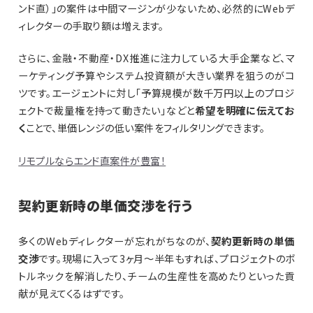
ンド直）」の案件は中間マージンが少ないため、必然的にWebデ
ィレクターの手取り額は増えます。
さらに、金融・不動産・DX推進に注力している大手企業など、マ
ーケティング予算やシステム投資額が大きい業界を狙うのがコ
ツです。エージェントに対し「予算規模が数千万円以上のプロジ
ェクトで裁量権を持って動きたい」などと
希望を明確に伝えてお
く
ことで、単価レンジの低い案件をフィルタリングできます。
リモプルならエンド直案件が豊富！
契約更新時の単価交渉を行う
多くのWebディレクターが忘れがちなのが、
契約更新時の単価
交渉
です。現場に入って3ヶ月〜半年もすれば、プロジェクトのボ
トルネックを解消したり、チームの生産性を高めたりといった貢
献が見えてくるはずです。