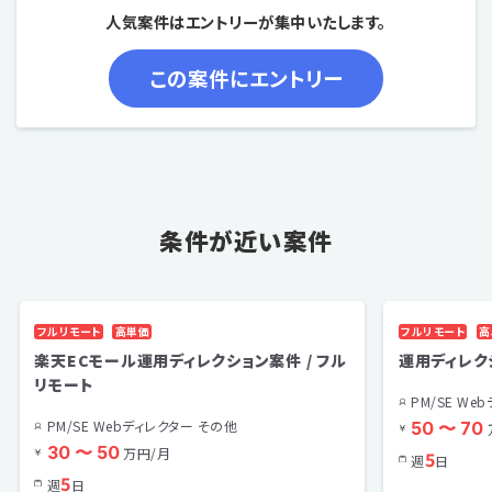
人気案件はエントリーが集中いたします。
条件が近い案件
フルリモート
高単価
フルリモート
高
楽天ECモール運用ディレクション案件 / フル
運用ディレク
リモート
PM/SE We
PM/SE Webディレクター その他
50 〜 70
30 〜 50
万円/月
5
週
日
5
週
日