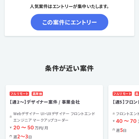
人気案件はエントリーが集中いたします。
条件が近い案件
フルリモート
高単価
フルリモート
高
【週2～】デザイナー案件 / 事業会社
【週5】フロ
Webデザイナー UI・UXデザイナー フロントエンド
フロントエン
エンジニア マークアップコーダー
40 〜 70
20 〜 50
万円/月
5
週
日
2〜3
週
日